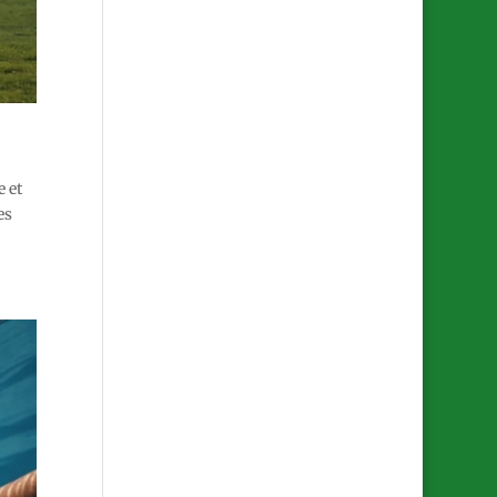
 et
es