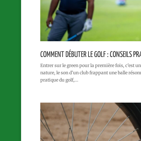
COMMENT DÉBUTER LE GOLF : CONSEILS PR
Entrer sur le green pour la première fois, c’es
nature, le son d’un club frappant une balle résonn
pratique du golf,...