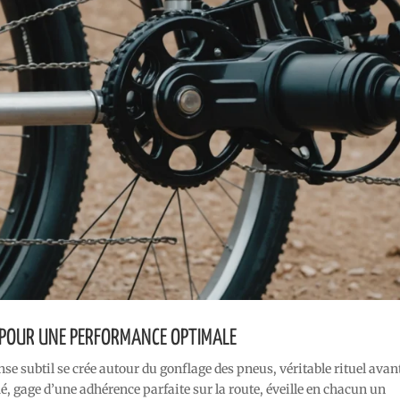
 POUR UNE PERFORMANCE OPTIMALE
e subtil se crée autour du gonflage des pneus, véritable rituel avan
é, gage d’une adhérence parfaite sur la route, éveille en chacun un