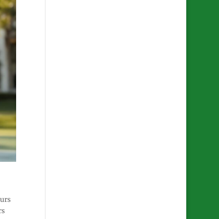
eurs
rs