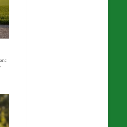
donc
e