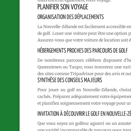
mais enrichit également votre voyage.
PLANIFIER SON VOYAGE
ORGANISATION DES DÉPLACEMENTS
La Nouvelle-Zélande est facilement accessible en
de golf. Louer une voiture peut être une option 
Assurez-vous que votre voiture de location soit 
HÉBERGEMENTS PROCHES DES PARCOURS DE GOLF
De nombreux parcours célèbres disposent d’h
Queenstown ou Taupo, vous trouverez une variété
des sites comme Tripadvisor pour des avis et not
SYNTHÈSE DES CONSEILS MAJEURS
Pour jouer au golf en Nouvelle-Zélande, choi
cachés. Préparez adéquatement votre équipement
et planifiez soigneusement votre voyage pour une
INVITATION À DÉCOUVRIR LE GOLF EN NOUVELLE-
Que vous soyez un golfeur aguerri ou un amateu
une variété incomparable de parcours pour tous l