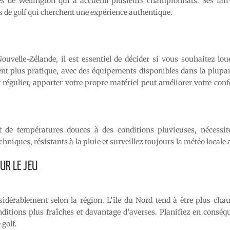
s de Wellington qui a accueilli plusieurs championnats. Ses fai
rs de golf qui cherchent une expérience authentique.
uvelle-Zélande, il est essentiel de décider si vous souhaitez lou
ent plus pratique, avec des équipements disponibles dans la plupar
 régulier, apporter votre propre matériel peut améliorer votre conf
nt de températures douces à des conditions pluvieuses, nécessit
niques, résistants à la pluie et surveillez toujours la météo locale
UR LE JEU
idérablement selon la région. L’île du Nord tend à être plus chau
nditions plus fraîches et davantage d’averses. Planifiez en conséq
 golf.