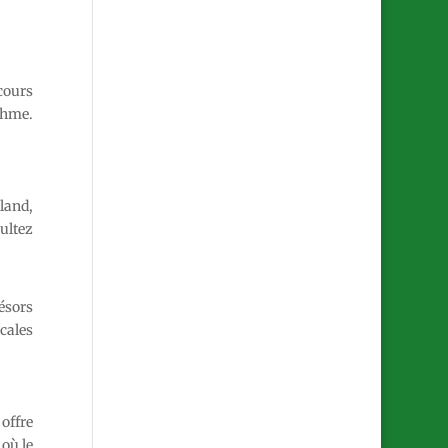
rcours
ythme.
land,
ultez
ésors
cales
offre
 où le