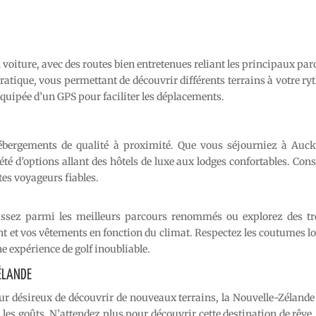
 voiture, avec des routes bien entretenues reliant les principaux pa
pratique, vous permettant de découvrir différents terrains à votre r
équipée d’un GPS pour faciliter les déplacements.
ébergements de qualité à proximité. Que vous séjourniez à Auck
 d’options allant des hôtels de luxe aux lodges confortables. Cons
es voyageurs fiables.
sissez parmi les meilleurs parcours renommés ou explorez des tr
 et vos vêtements en fonction du climat. Respectez les coutumes lo
 expérience de golf inoubliable.
ZÉLANDE
r désireux de découvrir de nouveaux terrains, la Nouvelle-Zélande 
es goûts. N’attendez plus pour découvrir cette destination de rêve,