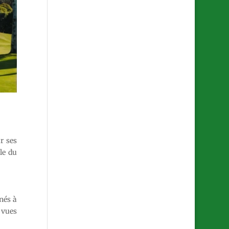
r ses
le du
nés à
s vues