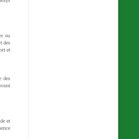
rways
er ou
t des
ort et
e des
 avant
de et
uence