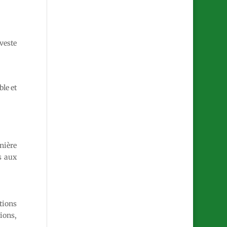
veste
ble et
nière
s aux
tions
ions,