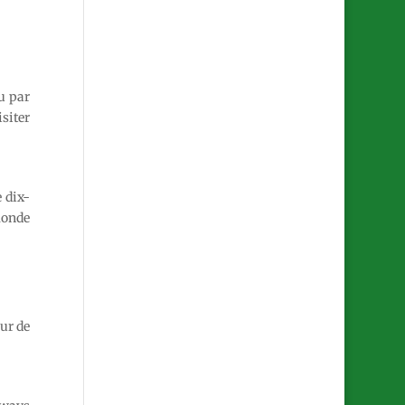
u par
isiter
 dix-
monde
œur de